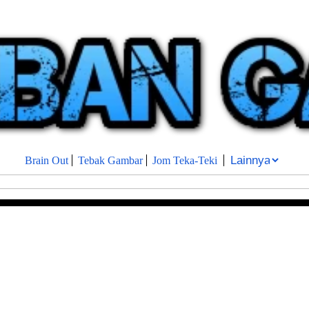
Brain Out
Tebak Gambar
Jom Teka-Teki