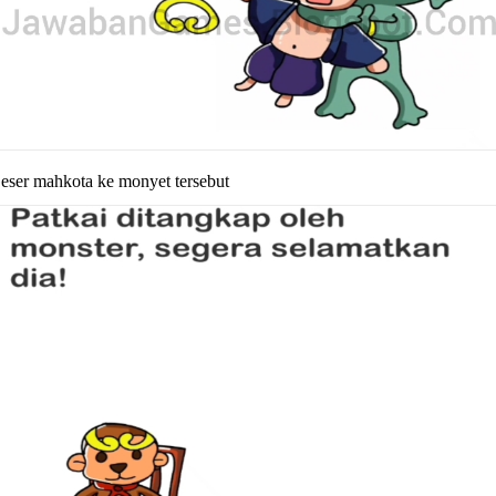
eser mahkota ke monyet tersebut