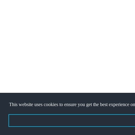
Copyright © 2022
Jawaban Games
- Desain Web Oleh
Ibnu Fajar
This website uses cookies to ensure you get the best experience on
About Us
|
Contact
|
Disclaimer
|
Privacy Policy