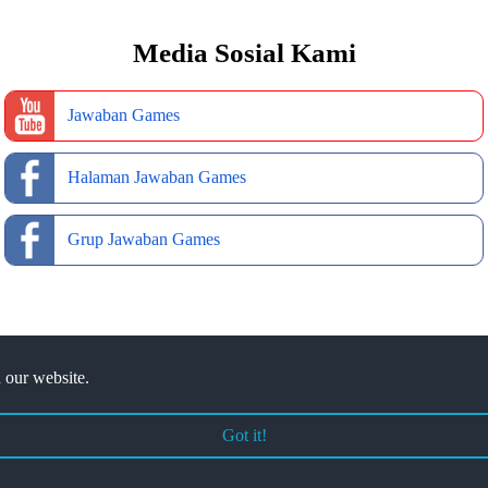
Media Sosial Kami
Jawaban Games
Halaman Jawaban Games
Grup Jawaban Games
 our website.
Got it!