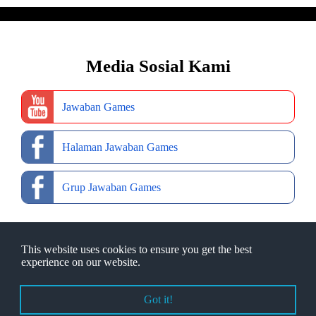
Media Sosial Kami
Jawaban Games
Halaman Jawaban Games
Grup Jawaban Games
This website uses cookies to ensure you get the best
experience on our website.
Copyright © 2022
Jawaban Games
- Desain Web Oleh
Ibnu Fajar
Got it!
About Us
|
Contact
|
Disclaimer
|
Privacy Policy