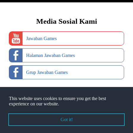
Media Sosial Kami
Jawaban Games
Halaman Jawaban Games
Grup Jawaban Games
This website uses cookies to ensure you get the best
experience on our website.
Copyright © 2022
Jawaban Games
- Desain Web Oleh
Ibnu Fajar
Got it!
About Us
|
Contact
|
Disclaimer
|
Privacy Policy